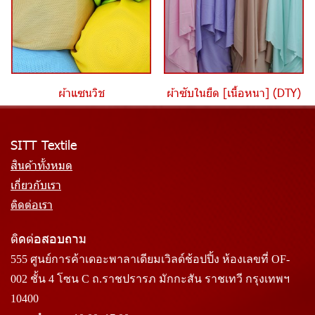
ผ้าแซนวิช
ผ้าซับในยืด [เนื้อหนา] (DTY)
SITT Textile
สินค้าทั้งหมด
เกี่ยวกับเรา
ติดต่อเรา
ติดต่อสอบถาม
555 ศูนย์การค้าเดอะพาลาเดียมเวิลด์ช้อปปิ้ง ห้องเลขที่ OF-
002 ชั้น 4 โซน C ถ.ราชปรารภ มักกะสัน ราชเทวี กรุงเทพฯ
10400