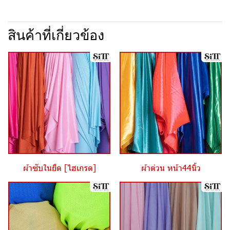
สินค้าที่เกี่ยวข้อง
ผ้าซับในยืด [ไฮเกรด]
ผ้าต่วน หน้า44นิ้ว