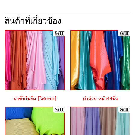
สินค้าที่เกี่ยวข้อง
ผ้าซับในยืด [ไฮเกรด]
ผ้าต่วน หน้า44นิ้ว