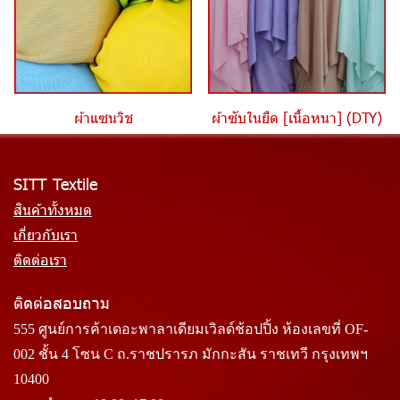
ผ้าแซนวิช
ผ้าซับในยืด [เนื้อหนา] (DTY)
SITT Textile
สินค้าทั้งหมด
เกี่ยวกับเรา
ติดต่อเรา
ติดต่อสอบถาม
555 ศูนย์การค้าเดอะพาลาเดียมเวิลด์ช้อปปิ้ง ห้องเลขที่ OF-
002 ชั้น 4 โซน C ถ.ราชปรารภ มักกะสัน ราชเทวี กรุงเทพฯ
10400