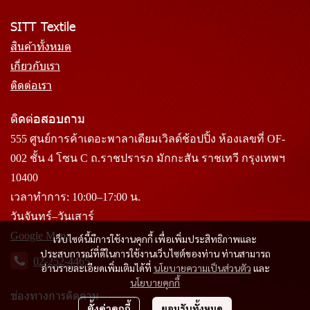
SITT Textile
สินค้าทั้งหมด
เกี่ยวกับเรา
ติดต่อเรา
ติดต่อสอบถาม
555 ศูนย์การค้าเดอะพาลาเดียมเวิลด์ช้อปปิ้ง ห้องเลขที่ OF-
002 ชั้น 4 โซน C ถ.ราชปรารภ มักกะสัน ราชเทวี กรุงเทพฯ
10400
เวลาทำการ: 10:00–17:00 น.
วันจันทร์–วันเสาร์
Google Map
เว็บไซต์นี้มีการใช้งานคุกกี้ เพื่อเพิ่มประสิทธิภาพและ
ประสบการณ์ที่ดีในการใช้งานเว็บไซต์ของท่าน ท่านสามารถ
02-252-4465
อ่านรายละเอียดเพิ่มเติมได้ที่
นโยบายความเป็นส่วนตัว
และ
นโยบายคุกกี้
ช่องทางการติดตาม
ตั้งค่าคุกกี้
ยอมรับทั้งหมด