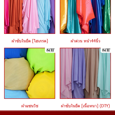
ผ้าซับในยืด [ไฮเกรด]
ผ้าต่วน หน้า44นิ้ว
ผ้าแซนวิช
ผ้าซับในยืด [เนื้อหนา] (DTY)