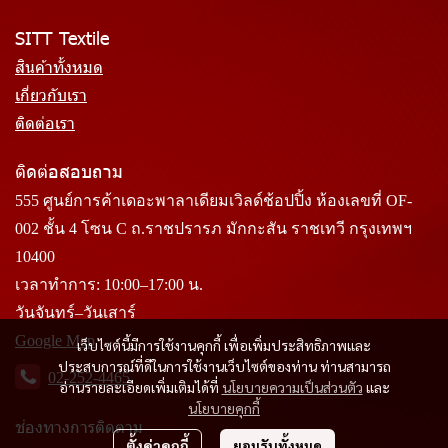
SITT Textile
สินค้าทั้งหมด
เกี่ยวกับเรา
ติดต่อเรา
ติดต่อสอบถาม
555 ศูนย์การค้าเดอะพาลาเดียมเวิลด์ช้อปปิ้ง ห้องเลขที่ OF-
002 ชั้น 4 โซน C ถ.ราชปรารภ มักกะสัน ราชเทวี กรุงเทพฯ
10400
เวลาทำการ: 10:00–17:00 น.
วันจันทร์–วันเสาร์
Google Map
เว็บไซต์นี้มีการใช้งานคุกกี้ เพื่อเพิ่มประสิทธิภาพและ
ประสบการณ์ที่ดีในการใช้งานเว็บไซต์ของท่าน ท่านสามารถ
02-252-4465
อ่านรายละเอียดเพิ่มเติมได้ที่
นโยบายความเป็นส่วนตัว
และ
นโยบายคุกกี้
ช่องทางการติดตาม
ตั้งค่าคุกกี้
ยอมรับทั้งหมด