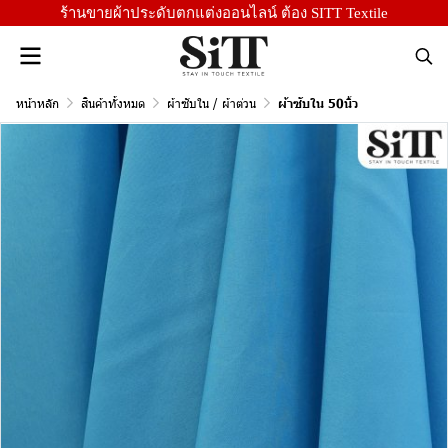
ร้านขายผ้าประดับตกแต่งออนไลน์ ต้อง SITT Textile
หน้าหลัก
สินค้าทั้งหมด
ผ้าซับใน / ผ้าต่วน
ผ้าซับใน 50นิ้ว