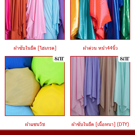
ผ้าซับในยืด [ไฮเกรด]
ผ้าต่วน หน้า44นิ้ว
ผ้าแซนวิช
ผ้าซับในยืด [เนื้อหนา] (DTY)