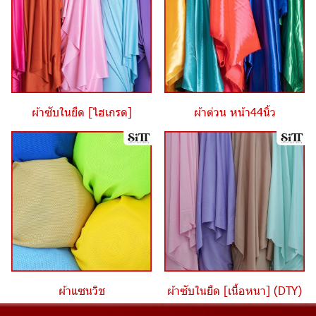
ผ้าซับในยืด [ไฮเกรด]
ผ้าต่วน หน้า44นิ้ว
ผ้าแซนวิช
ผ้าซับในยืด [เนื้อหนา] (DTY)