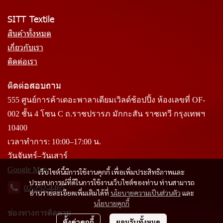
SITT Textile
สินค้าทั้งหมด
เกี่ยวกับเรา
ติดต่อเรา
ติดต่อสอบถาม
555 ศูนย์การค้าเดอะพาลาเดียมเวิลด์ช้อปปิ้ง ห้องเลขที่ OF-
002 ชั้น 4 โซน C ถ.ราชปรารภ มักกะสัน ราชเทวี กรุงเทพฯ
10400
เวลาทำการ: 10:00–17:00 น.
วันจันทร์–วันเสาร์
Google Map
เว็บไซต์นี้มีการใช้งานคุกกี้ เพื่อเพิ่มประสิทธิภาพและ
ประสบการณ์ที่ดีในการใช้งานเว็บไซต์ของท่าน ท่านสามารถ
02-252-4465
อ่านรายละเอียดเพิ่มเติมได้ที่
นโยบายความเป็นส่วนตัว
และ
นโยบายคุกกี้
ช่องทางการติดตาม
ตั้งค่าคุกกี้
ยอมรับทั้งหมด