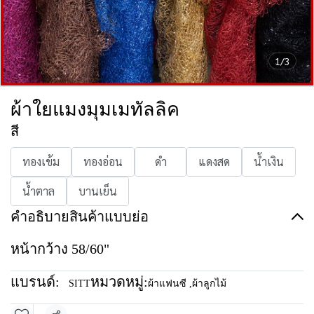
1/3
ผ้าใยแมงมุมเมทัลลิค
สี
ทองเข้ม
ทองอ่อน
ดำ
แดงสด
น้ำเงิน
น้ำตาล
บานเย็น
คำอธิบายสินค้าแบบย่อ
หน้ากว้าง 58/60"
แบรนด์:
หมวดหมู่:
SITT
ผ้าแฟนซี
,
ผ้าลูกไม้