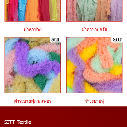
ผ้าตาข่าย
ผ้าตาข่ายครัช
ผ้าระบายฟูกากเพชร
ผ้าระบายฟู
SITT Textile