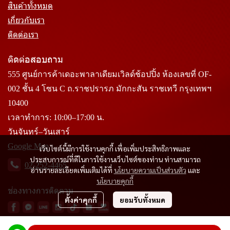
สินค้าทั้งหมด
เกี่ยวกับเรา
ติดต่อเรา
ติดต่อสอบถาม
555 ศูนย์การค้าเดอะพาลาเดียมเวิลด์ช้อปปิ้ง ห้องเลขที่ OF-
002 ชั้น 4 โซน C ถ.ราชปรารภ มักกะสัน ราชเทวี กรุงเทพฯ
10400
เวลาทำการ: 10:00–17:00 น.
วันจันทร์–วันเสาร์
Google Map
เว็บไซต์นี้มีการใช้งานคุกกี้ เพื่อเพิ่มประสิทธิภาพและ
ประสบการณ์ที่ดีในการใช้งานเว็บไซต์ของท่าน ท่านสามารถ
02-252-4465
อ่านรายละเอียดเพิ่มเติมได้ที่
นโยบายความเป็นส่วนตัว
และ
นโยบายคุกกี้
ช่องทางการติดตาม
ตั้งค่าคุกกี้
ยอมรับทั้งหมด