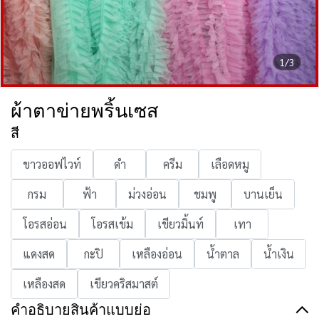
1/3
ผ้าตาข่ายพริ้นเซส
สี
ขาวออฟไวท์
ดำ
ครีม
เลือดหมู
กรม
ฟ้า
ม่วงอ่อน
ชมพู
บานเย็น
โอรสอ่อน
โอรสเข้ม
เขียวมิ้นท์
เทา
แดงสด
กะปิ
เหลืองอ่อน
น้ำตาล
น้ำเงิน
เหลืองสด
เขียวคริสมาสต์
คำอธิบายสินค้าแบบย่อ