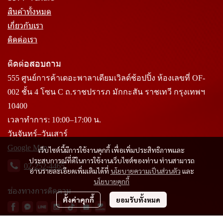
สินค้าทั้งหมด
เกี่ยวกับเรา
ติดต่อเรา
ติดต่อสอบถาม
555 ศูนย์การค้าเดอะพาลาเดียมเวิลด์ช้อปปิ้ง ห้องเลขที่ OF-
002 ชั้น 4 โซน C ถ.ราชปรารภ มักกะสัน ราชเทวี กรุงเทพฯ
10400
เวลาทำการ: 10:00–17:00 น.
วันจันทร์–วันเสาร์
Google Map
เว็บไซต์นี้มีการใช้งานคุกกี้ เพื่อเพิ่มประสิทธิภาพและ
ประสบการณ์ที่ดีในการใช้งานเว็บไซต์ของท่าน ท่านสามารถ
02-252-4465
อ่านรายละเอียดเพิ่มเติมได้ที่
นโยบายความเป็นส่วนตัว
และ
นโยบายคุกกี้
ช่องทางการติดตาม
ตั้งค่าคุกกี้
ยอมรับทั้งหมด