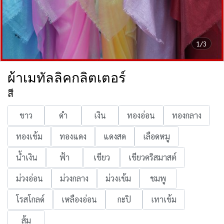
1/3
ผ้าเมทัลลิคกลิตเตอร์
สี
ขาว
ดำ
เงิน
ทองอ่อน
ทองกลาง
ทองเข้ม
ทองแดง
แดงสด
เลือดหมู
น้ำเงิน
ฟ้า
เขียว
เขียวคริสมาสต์
ม่วงอ่อน
ม่วงกลาง
ม่วงเข้ม
ชมพู
โรสโกลด์
เหลืองอ่อน
กะปิ
เทาเข้ม
ส้ม