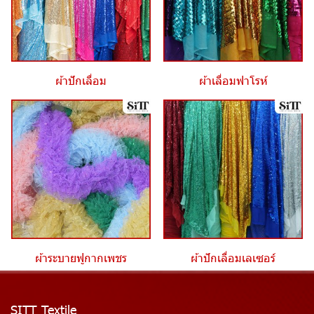
ผ้าปักเลื่อม
ผ้าเลื่อมฟาโรห์
ผ้าระบายฟูกากเพชร
ผ้าปักเลื่อมเลเซอร์
SITT Textile